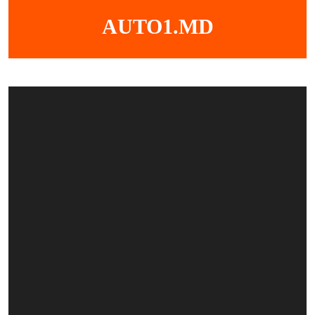
Skip
AUTO1.MD
to
content