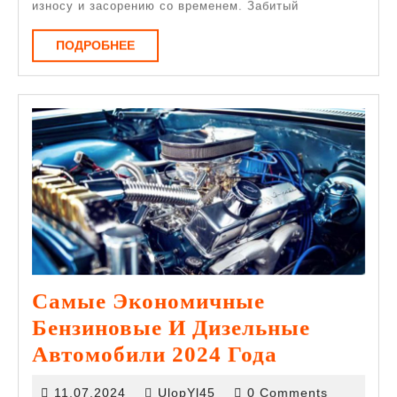
износу и засорению со временем. Забитый
Пре
ПОДРОБНЕЕ
ПОДРОБНЕЕ
Самые Экономичные
Бензиновые И Дизельные
Самые
Автомобили 2024 Года
Экономич
11.07.2024
11.07.2024
UlopYl45
0 Comments