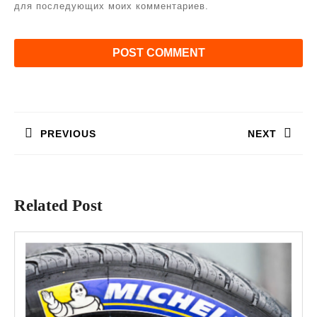
для последующих моих комментариев.
Навигация
по
записям
PREVIOUS
NEXT
Предыдущая
Следующая
запись:
запись:
Related Post