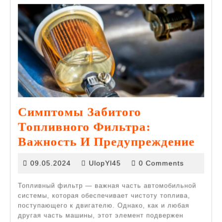
Симптомы Забитого
Топливного Фильтра:
Сим
Важность И Предупреждение
Заби
09.05.2024
09.05.2024
UlopYl45
0 Comments
Топ
Фил
Топливный фильтр — важная часть автомобильной
системы, которая обеспечивает чистоту топлива,
Важ
поступающего к двигателю. Однако, как и любая
И
другая часть машины, этот элемент подвержен