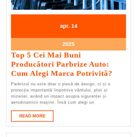
14.04.2025
14.04.2025
apr.
14
14.04.2025
2025
Top 5 Cei Mai Buni
Producători Parbrize Auto:
Top
Cum Alegi Marca Potrivită?
5
Parbrizul nu este doar o piesă de design, ci și o
Cei
protecție importantă împotriva vântului, ploii și
mizeriei, având un impact asupra siguranței și
Mai
aerodinamicii mașinii. Însă cum alegi un
Buni
READ
READ MORE
Produc
MORE
Parbri