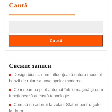
Auto:
Caută
Cum
Alegi
Marca
Potriv
Caută
Свежие записи
Design bionic: cum influențează natura modelul
benzii de rulare a anvelopelor moderne
Ce inseamna pilot automat într-o mașină și cum
funcționează această tehnologie
Cum să nu adormi la volan: Sfaturi pentru șofer
la drum