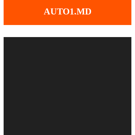
Skip
AUTO1.MD
to
content