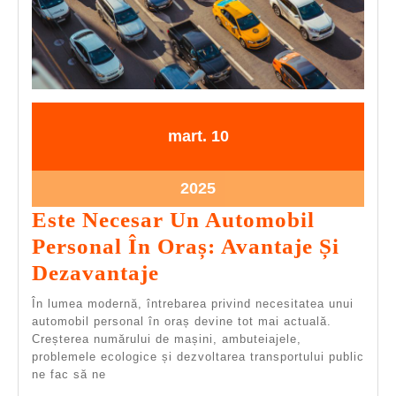
Marca
Potriv
10.03.2025
10.03.2025
mart.
10
10.03.2025
2025
Este Necesar Un Automobil
Personal În Oraș: Avantaje Și
Este
Dezavantaje
Necesar
În lumea modernă, întrebarea privind necesitatea unui
Un
automobil personal în oraș devine tot mai actuală.
Creșterea numărului de mașini, ambuteiajele,
Automobil
problemele ecologice și dezvoltarea transportului public
Personal
ne fac să ne