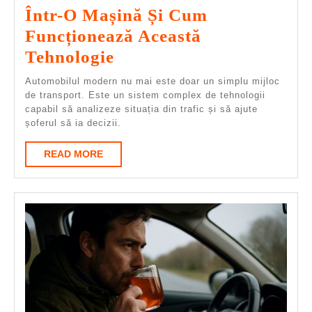
Într-O Mașină Și Cum
Funcționează Această
Ce
Tehnologie
Inseamna
Automobilul modern nu mai este doar un simplu mijloc
Pilot
de transport. Este un sistem complex de tehnologii
capabil să analizeze situația din trafic și să ajute
Automat
șoferul să ia decizii.
Într-
READ
READ MORE
O
MORE
Mașină
Și
Cum
Funcționează
Această
Tehnologie