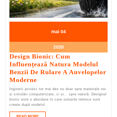
04.05.2026
04.05.2026
mai
04
04.05.2026
2026
Design Bionic: Cum
Influențează Natura Modelul
Benzii De Rulare A Anvelopelor
Design
Moderne
Bionic:
Inginerii privesc tot mai des nu doar spre materiale noi
Cum
și simulări computerizate, ci și… spre natură. Designul
bionic este o abordare în care soluțiile tehnice sunt
Influențează
create după modelul
Natura
READ
READ MORE