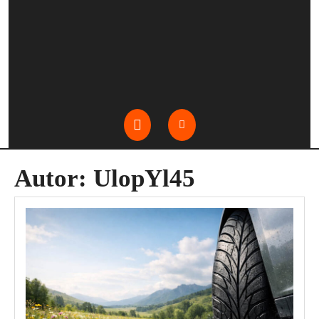
Open
Button
Autor:
UlopYl45