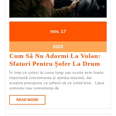
17.11.2025
17.11.2025
nov.
17
17.11.2025
2025
Cum Să Nu Adormi La Volan:
Cum
Sfaturi Pentru Șofer La Drum
Să
În timp ce șofezi la curse lungi sau scurte este foarte
Nu
importantă concentrarea și atenția maximă, dar
aceasta presupune ca șoferul să se simtă bine. Lipsa
Ador
somnului sau somnolența de
La
READ
READ MORE
Vola
MORE
Sfatu