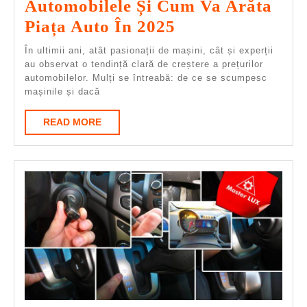
Automobilele Și Cum Va Arăta
De
Piața Auto În 2025
Ce
În ultimii ani, atât pasionații de mașini, cât și experții
Se
au observat o tendință clară de creștere a prețurilor
automobilelor. Mulți se întreabă: de ce se scumpesc
Scumpesc
mașinile și dacă
Automobilele
READ
READ MORE
Și
MORE
Cum
Va
Arăta
Piața
Auto
În
2025