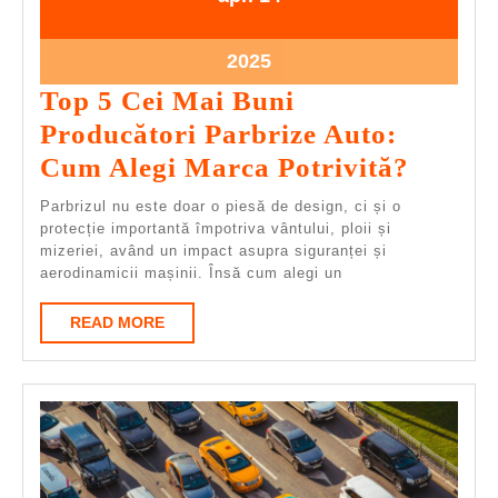
14.04.2025
2025
Top 5 Cei Mai Buni
Producători Parbrize Auto:
Top
Cum Alegi Marca Potrivită?
5
Parbrizul nu este doar o piesă de design, ci și o
Cei
protecție importantă împotriva vântului, ploii și
mizeriei, având un impact asupra siguranței și
Mai
aerodinamicii mașinii. Însă cum alegi un
Buni
READ
READ MORE
Produc
MORE
Parbri
Auto:
Cum
Alegi