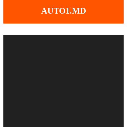
Skip
AUTO1.MD
to
content