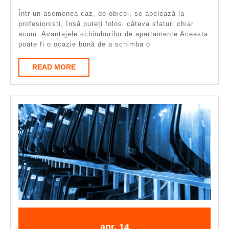
Când
Într-un asemenea caz, de obicei, se apelează la
Plănuiți
profesioniști, însă puteți folosi câteva sfaturi chiar
acum. Avantajele schimburilor de apartamente Aceasta
Să
poate fi o ocazie bună de a schimba o
Vă
READ
READ MORE
Schimba
MORE
Aparta
Sau
Casa
Pentru
Un
Automob
14.04.2025
14.04.2025
apr.
14