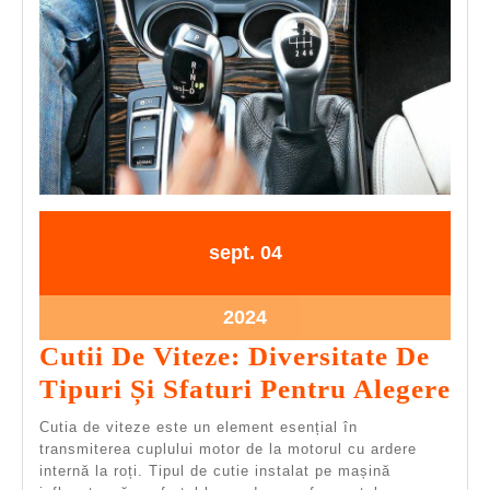
Schimbi
Vitezele
La
O
Mașină
Cu
Cutie
De
04.09.2024
04.09.2024
sept.
04
Viteze
Automată
04.09.2024
2024
Cutii De Viteze: Diversitate De
Cut
Tipuri Și Sfaturi Pentru Alegere
De
Cutia de viteze este un element esențial în
Vit
transmiterea cuplului motor de la motorul cu ardere
internă la roți. Tipul de cutie instalat pe mașină
Div