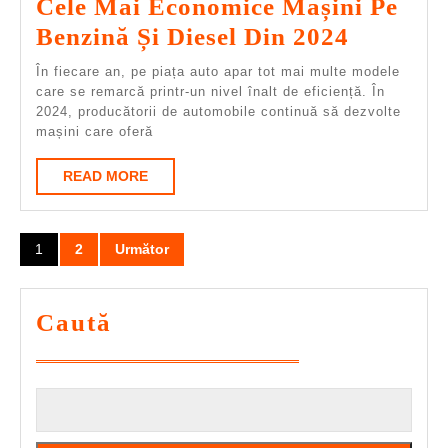
Cele Mai Economice Mașini Pe
Cele
Benzină Și Diesel Din 2024
Mai
În fiecare an, pe piața auto apar tot mai multe modele
Economi
care se remarcă printr-un nivel înalt de eficiență. În
2024, producătorii de automobile continuă să dezvolte
Mașini
mașini care oferă
Pe
READ
READ MORE
Benzină
MORE
Și
Paginație
Diesel
1
2
Următor
articole
Din
2024
Caută