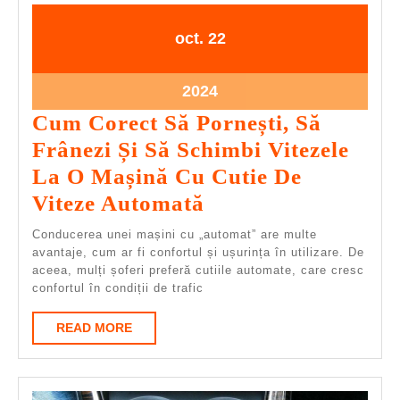
22.10.2024
22.10.2024
oct.
22
22.10.2024
2024
Cum Corect Să Pornești, Să
Frânezi Și Să Schimbi Vitezele
La O Mașină Cu Cutie De
Cum
Viteze Automată
Corect
Conducerea unei mașini cu „automat” are multe
Să
avantaje, cum ar fi confortul și ușurința în utilizare. De
aceea, mulți șoferi preferă cutiile automate, care cresc
Pornești,
confortul în condiții de trafic
Să
READ
READ MORE
Frânezi
MORE
Și
Să