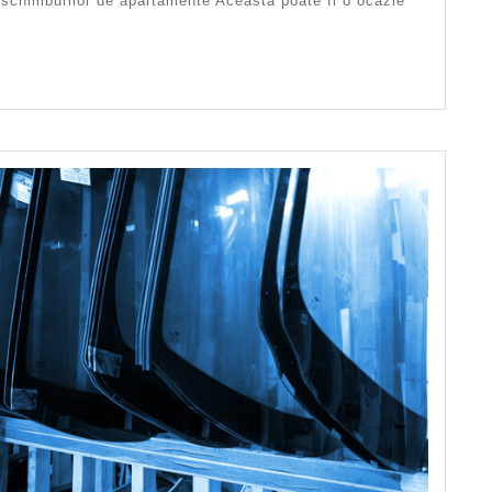
Plănuiți
 schimburilor de apartamente Aceasta poate fi o ocazie
Să
Vă
Schimbați
Apartament
Sau
Casa
Pentru
Un
Automobil