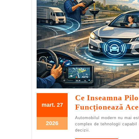
Ce Inseamna Pilo
27.03.2026
27.03.2026
mart.
27
Funcționează Ace
Automobilul modern nu mai est
27.03.2026
2026
complex de tehnologii capabil s
decizii.