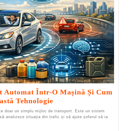
t Automat Într-O Mașină Și Cum
Ce
astă Tehnologie
Inseamna
e doar un simplu mijloc de transport. Este un sistem
Pilot
ă analizeze situația din trafic și să ajute șoferul să ia
Automat