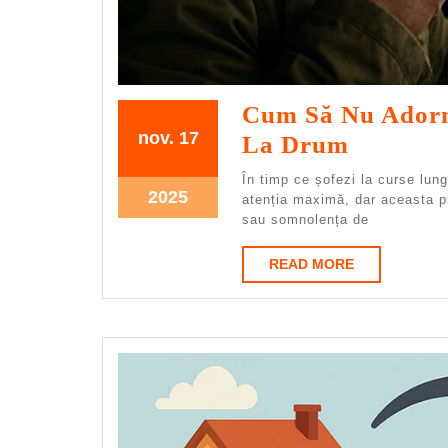
Cum Să Nu Adormi
17.11.2025
17.11.2025
nov.
17
Cum
La Drum
Să
În timp ce șofezi la curse lun
17.11.2025
2025
Nu
atenția maximă, dar aceasta p
sau somnolența de
Adormi
La
READ
READ MORE
MORE
Volan:
Sfaturi
Pentru
Șofer
La
Drum