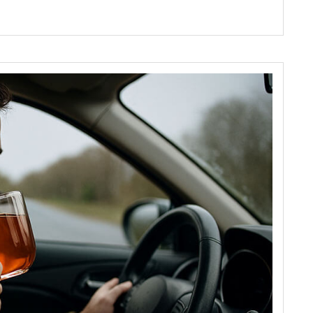
Într-
O
Mașină
Și
Cum
Funcționează
Această
Tehnologie