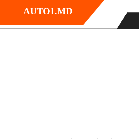
Skip
AUTO1.MD
to
content