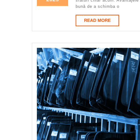
sfaturi chiar acum. Avantajele
bună de a schimba o
READ
READ MORE
MORE