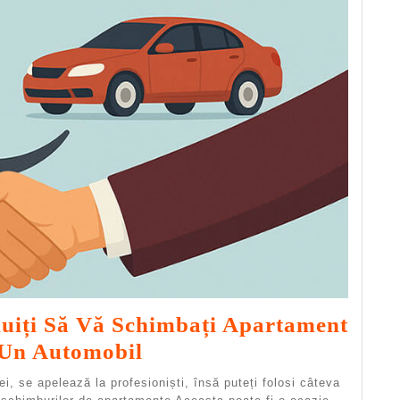
uiți Să Vă Schimbați Apartament
Atunci
 Un Automobil
Când
i, se apelează la profesioniști, însă puteți folosi câteva