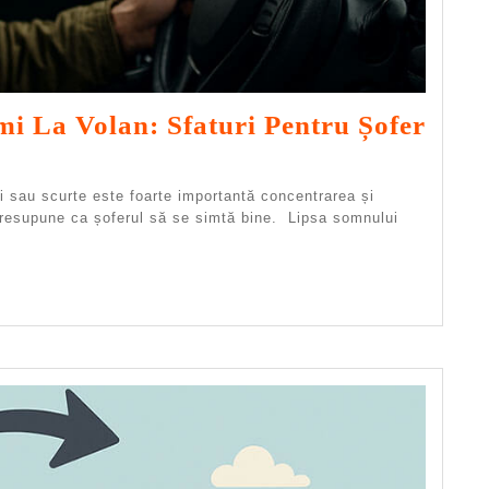
 La Volan: Sfaturi Pentru Șofer
gi sau scurte este foarte importantă concentrarea și
resupune ca șoferul să se simtă bine. Lipsa somnului