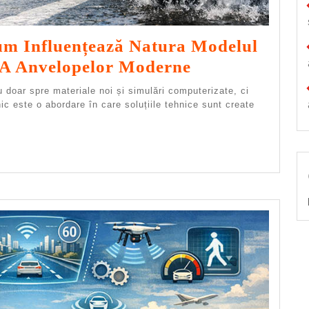
um Influențează Natura Modelul
Design
 A Anvelopelor Moderne
Bionic:
u doar spre materiale noi și simulări computerizate, ci
Cum
ic este o abordare în care soluțiile tehnice sunt create
Influențează
Natura
Modelul
Benzii
De
Rulare
A
Anvelopelor
Moderne